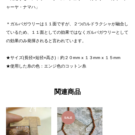
ャーヤ・ナマハ」
＊ガルバガウリーは１１面ですが、２つのルドラクシャが融合し
ているため、１１面としての効果ではなくガルバガウリーとして
の効果のみ発揮されると言われています。
★サイズ(長径×短径×高さ)：約２０mm x １３mm x １５mm
★使用した糸の色：エンジ色のコットン糸
関連商品
SALE