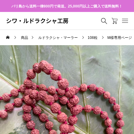
バリ島から送料一律800円で発送。25,000円以上ご購入で送料無料！
シワ・ルドラクシャ工房
商品
ルドラクシャ・マーラー
108粒
M様専用ページ