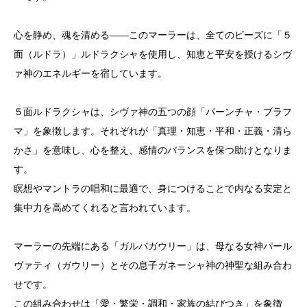
心を静め、魂を清める——このマーラーは、全てのビーズに「５
面（ルドラ）」ルドラクシャを使用し、知恵と平安を授けるシヴ
ァ神のエネルギーを宿しています。
５面ルドラクシャは、シヴァ神の五つの顔「パーンチャ・ブラフ
マ」を象徴します。それぞれが「真理・知恵・平和・正義・清ら
かさ」を意味し、心を整え、感情のバランスを保つ助けとなりま
す。
瞑想やマントラの唱和に最適で、身につけることで内なる安定と
集中力を高めてくれると言われています。
マーラーの先端にある「ガルバガウリー」は、母なる女神パール
ヴァティ（ガウリー）とその息子ガネーシャ神の神聖な組み合わ
せです。
この組み合わせは「愛・繁栄・調和・家族の結びつき」を象徴