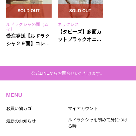
SOLD OUT
SOLD OUT
ルドラクシャの面（ム
ネックレス
キ）
【タビーズ】多面カ
受注発送【ルドラク
ットブラックオニキ
シャ２９面】コレク
ス装飾★3面＆5面ネ
タービーズ
ックレス
公式LINEからお問合せいただけます。
MENU
お買い物カゴ
マイアカウント
ルドラクシャを初めて身につけ
最新のお知らせ
る時