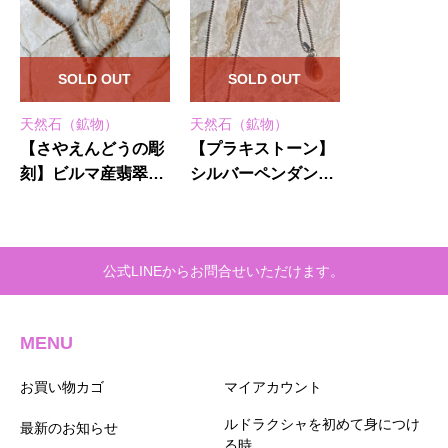
SOLD OUT
SOLD OUT
天然石（鉱物）
天然石（鉱物）
【さやえんどうの彫
【プラキストーン】
刻】ビルマ産翡翠★
シルバーペンダント
鼻付きガネーシャ10
★ネックレス(５０ｃ
面★小粒108粒マー
ｍ)
ラー
公式LINEからお問合せいただけます。
MENU
お買い物カゴ
マイアカウント
ルドラクシャを初めて身につけ
最新のお知らせ
る時