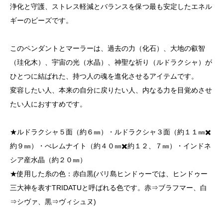
浄化と守護、ストレス軽減とバランスを保つ最も安定したエネル
ギーのビーズです。
このペンダントとマーラーは、過去の力（化石）、大地の叡智
（珪化木）、宇宙の光（水晶）、神聖な祈り（ルドラクシャ）が
ひとつに結ばれた、持つ人の魂を進化させるアイテムです。
変容したい人、本来の自分に戻りたい人、内なる力を目覚めさせ
たい人におすすめです。
★ルドラクシャ５面（約６㎜）・ルドラクシャ３面（約１１㎜✖️
約９㎜）・べレムナイト（約４０㎜✖️約１２、７㎜）・インドネ
シア産水晶（約２０㎜）
★使用した糸の色：赤白黒(バリ島ヒンドゥーでは、ヒンドゥー
三大神を表すTRIDATUと呼ばれる色です。赤⇒ブラフマー、白
⇒シヴァ、黒⇒ヴィシュヌ)