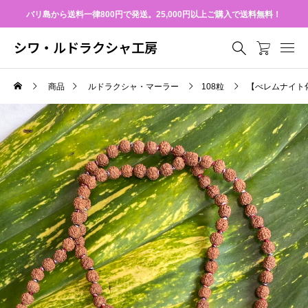
バリ島から送料一律800円で発送。25,000円以上ご購入で送料無料！
シワ・ルドラクシャ工房
商品
ルドラクシャ・マーラー
108粒
【べレムナイト