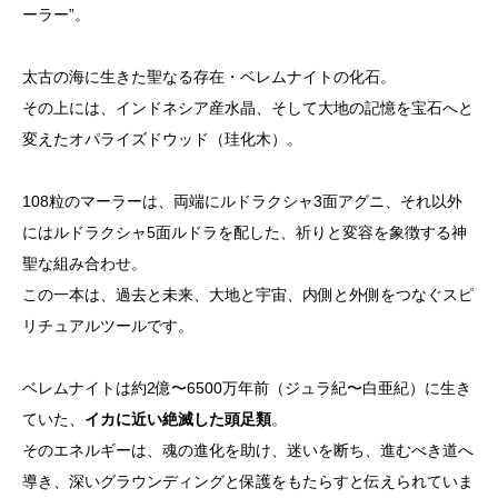
ーラー”。
太古の海に生きた聖なる存在・ベレムナイトの化石。
その上には、インドネシア産水晶、そして大地の記憶を宝石へと
変えたオパライズドウッド（珪化木）。
108粒のマーラーは、両端にルドラクシャ3面アグニ、それ以外
にはルドラクシャ5面ルドラを配した、祈りと変容を象徴する神
聖な組み合わせ。
この一本は、過去と未来、大地と宇宙、内側と外側をつなぐスピ
リチュアルツールです。
ベレムナイトは約2億〜6500万年前（ジュラ紀〜白亜紀）に生き
ていた、
イカに近い絶滅した頭足類
。
そのエネルギーは、魂の進化を助け、迷いを断ち、進むべき道へ
導き、深いグラウンディングと保護をもたらすと伝えられていま