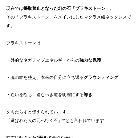
現在では
採取禁止となった幻の石「ブラキストーン」
。
その「プラキストーン」をメインにしたマクラメ紐ネックレスで
す。
ブラキストーンは
・外的なネガティブエネルギーからの
強力な保護
・魂の軸を整え、本来の自分に立ち返る
グラウンディング
・迷いを断ち、進むべき道を明確にする
導き
をもたらすと伝えられています。
「選ばれた人の元へ行く石」**とも言われています。
左右に配された
2面ルドラクシャ
は、