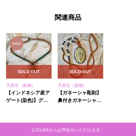
関連商品
SALE
SOLD OUT
SOLD OUT
天然石（鉱物）
天然石（鉱物）
【インドネシア産ア
【ガネーシャ彫刻】
ゲート(染色)】グリ
鼻付きガネーシャ★
ーンターコイズ★紐
１０８粒マーラー
ネックレス
公式LINEからお問合せいただけます。