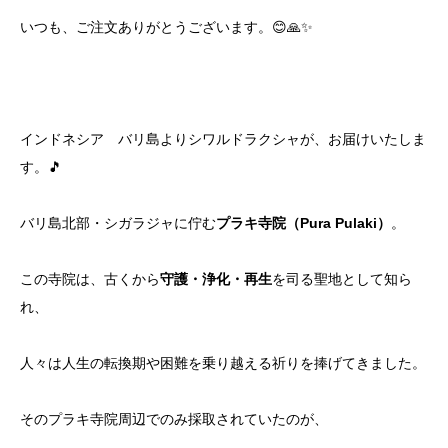
いつも、ご注文ありがとうございます。😊🙏✨
インドネシア バリ島よりシワルドラクシャが、お届けいたしま
す。🎵
バリ島北部・シガラジャに佇む
プラキ寺院（Pura Pulaki）
。
この寺院は、古くから
守護・浄化・再生
を司る聖地として知ら
れ、
人々は人生の転換期や困難を乗り越える祈りを捧げてきました。
そのプラキ寺院周辺でのみ採取されていたのが、