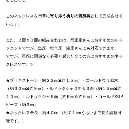
このネックレスを
日常に寄り添う祈りの装身具
として完成させて
います。
また、２面＆３面の組み合わせは、蟹座産さんにおすすめのルド
ラクシャですが、魚座、牡羊座、蠍座さんにも対応できます。
ですが、星座に関係なく必要と感じた全ての方におすすめのネッ
クレスです。✨
★プラキストーン（約２２㎜✖️約１５㎜）・ゴールドウリ原木
（約３２㎜✖️約９㎜）・ルドラクシャ２面＆３面（約１５㎜✖️約
１０㎜）・ルドラクシャ５面（約９㎜＆約６㎜）・ゴールドKGP
ビーズ（約３㎜）
★ネックレス全長：約４０cm（約７１cmくらいまで長く調整可
能です。）