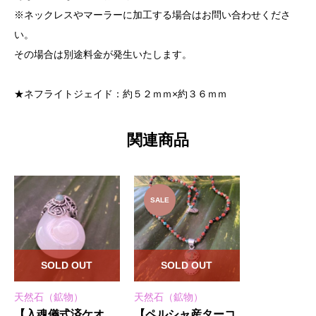
※ネックレスやマーラーに加工する場合はお問い合わせくださ
い。
その場合は別途料金が発生いたします。
★ネフライトジェイド：約５２ｍｍ×約３６ｍｍ
関連商品
SALE
SOLD OUT
SOLD OUT
天然石（鉱物）
天然石（鉱物）
【入魂儀式済ケオ
【ペルシャ産ターコ