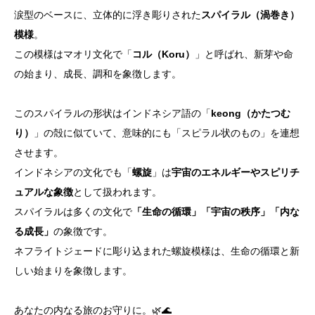
涙型のベースに、立体的に浮き彫りされた
スパイラル（渦巻き）
模様
。
この模様はマオリ文化で「
コル（Koru）
」と呼ばれ、新芽や命
の始まり、成長、調和を象徴します。
このスパイラルの形状はインドネシア語の「
keong（かたつむ
り）
」の殻に似ていて、意味的にも「スピラル状のもの」を連想
させます。
インドネシアの文化でも「
螺旋
」は
宇宙のエネルギーやスピリチ
ュアルな象徴
として扱われます。
スパイラルは多くの文化で
「生命の循環」「宇宙の秩序」「内な
る成長」
の象徴です。
ネフライトジェードに彫り込まれた螺旋模様は、生命の循環と新
しい始まりを象徴します。
あなたの内なる旅のお守りに。🌿🌊