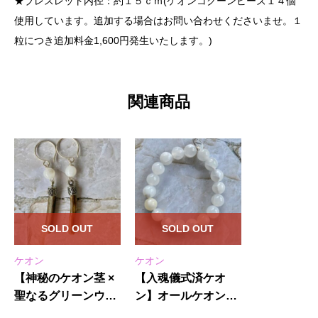
★ブレスレット内径：約１５ｃｍ(ケオンコクーンビーズ１４個
使用しています。追加する場合はお問い合わせくださいませ。１
粒につき追加料金1,600円発生いたします。)
関連商品
SOLD OUT
SOLD OUT
ケオン
ケオン
【神秘のケオン茎 ×
【入魂儀式済ケオ
聖なるグリーンウ
ン】オールケオン茎
リ】ピアス(フック部
ビーズ(１０ｍｍ)・