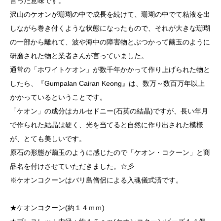
言った意味です。
沢山のケオンが珊瑚の中で成長を続けて、珊瑚の中でて粘液を出
しながら巻き付くような状態になったもので、それが大きな珊瑚
の一部から離れて、波や海中の障害物とぶつかって繭玉のように
研磨された物と業者さんが言っていました。
通常の「ホワイトケオン」が数千年かかって作り上げられた物と
したら、『Gumpalan Cairan Keong』は、数万～数百万年以上
かかっているということです。
「ケオン」の成分はカルセドニー(石英の結晶)ですが、長い年月
で作られた結晶は硬く、光を当てると自然に作り出された模様
が、とても美しいです。
原石の形態が繭玉のように感じたので「ケオン・コクーン」と商
品名を付けさせていただきました。☆彡
※ケオンコクーンはバリ島僧侶による入魂儀式済です。
★ケオンコクーン(約１４ｍｍ)