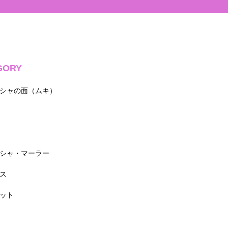
GORY
シャの面（ムキ）
シャ・マーラー
ス
ット