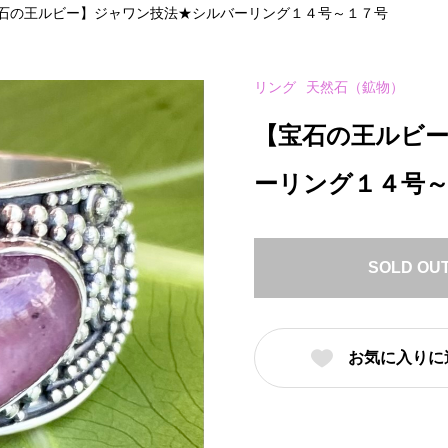
石の王ルビー】ジャワン技法★シルバーリング１４号～１７号
リング
天然石（鉱物）
【宝石の王ルビ
ーリング１４号
SOLD OU
お気に入りに