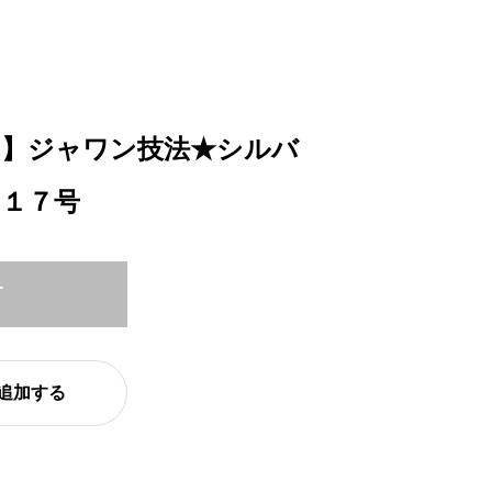
ー】ジャワン技法★シルバ
～１７号
T
追加する