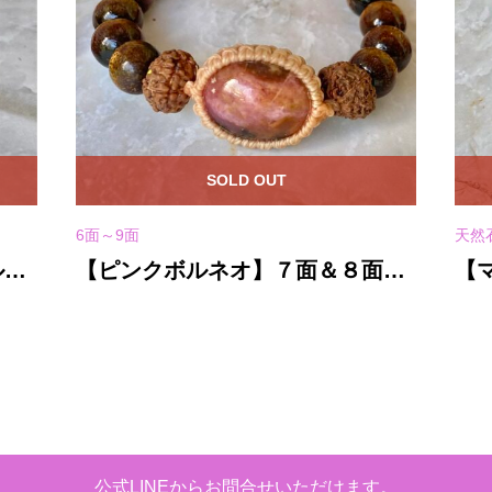
SOLD OUT
6面～9面
天然
ルバ
【ピンクボルネオ】７面＆８面★
【
ゴールドウリ★紐ブレスレット
★
公式LINEからお問合せいただけます。