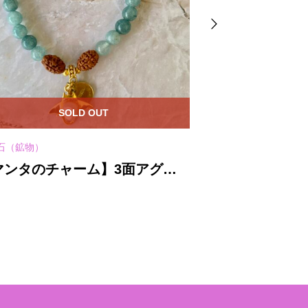
SOLD OUT
SO
石（鉱物）
天然石（鉱物）
マンタのチャーム】3面アグニ
【ネフライト
アクアマリン★ブレスレット
(Pounamu
ー風ネックレ