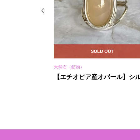
OUT
SOLD OUT
天然石（鉱物）
・グリーンアメ
【エチオピア産オパール】シ
面★ムーンスト
ー925★リング１４号(25-B)