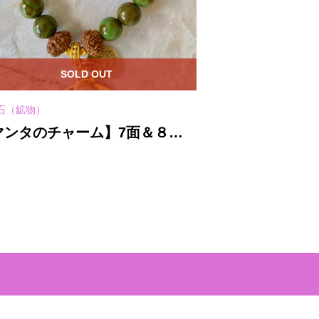
SOLD OUT
SO
石（鉱物）
天然石（鉱物）
マンタのチャーム】7面＆８面
【ネフライト
アフリカンジャスパー★ブレス
(Pounamu
ット
ー風ネックレ