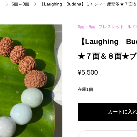
）
6面～9面
【Laughing Buddha】ミャンマー産翡翠★７
6面～9面
ブレスレット
ルド
【Laughing 
★７面＆８面★
¥
5,500
在庫1個
カートに入