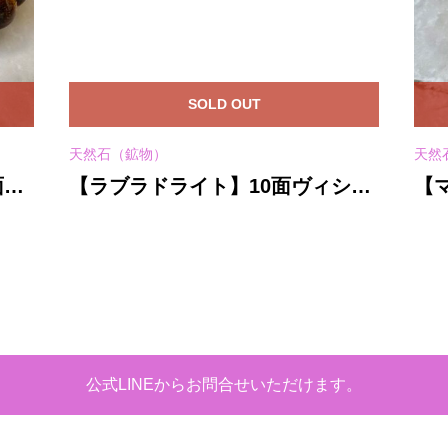
SOLD OUT
天然石（鉱物）
天然
面★
【ラブラドライト】10面ヴィシュ
【
ト
ヌ神★紐ネックレス(25-B)
★
レ
公式LINEからお問合せいただけます。