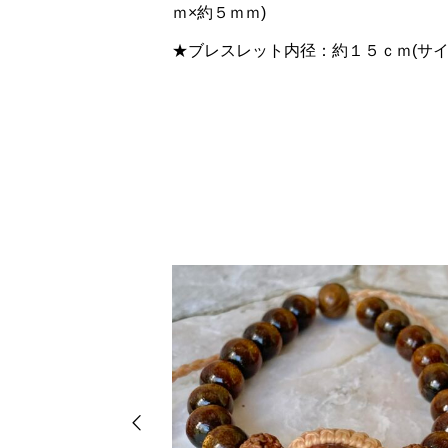
ｍ×約５ｍｍ)
★ブレスレット内径：約１５ｃｍ(サ