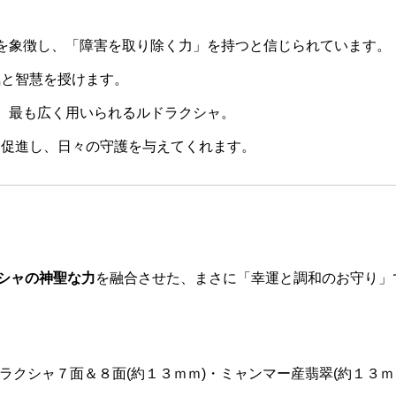
を象徴し、「障害を取り除く力」を持つと信じられています。
気と智慧を授けます。
、最も広く用いられるルドラクシャ。
を促進し、日々の守護を与えてくれます。
シャの神聖な力
を融合させた、まさに「幸運と調和のお守り」
ドラクシャ７面＆８面(約１３ｍｍ)・ミャンマー産翡翠(約１３ｍ