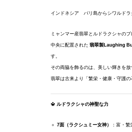
インドネシア バリ島からシワルドラ
ミャンマー産翡翠とルドラクシャのブ
中央に配置された
翡翠製Laughing 
す。
その両脇を飾るのは、美しい輝きを放
翡翠は古来より「繁栄・健康・守護の
🔱
ルドラクシャの神聖な力
7面（ラクシュミー女神）
：富・繁