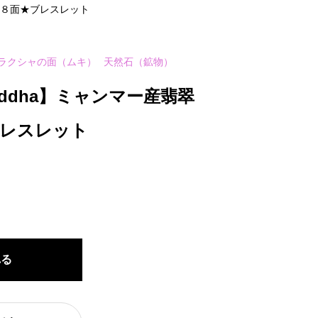
面＆８面★ブレスレット
ラクシャの面（ムキ）
天然石（鉱物）
Buddha】ミャンマー産翡翠
ブレスレット
れる