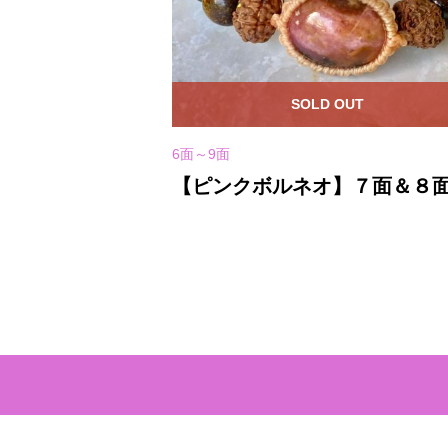
OUT
SOLD OUT
6面～9面
のチャーム】3
【ピンクボルネオ】７面＆８
マリン★ブレス
ゴールドウリ★紐ブレスレッ