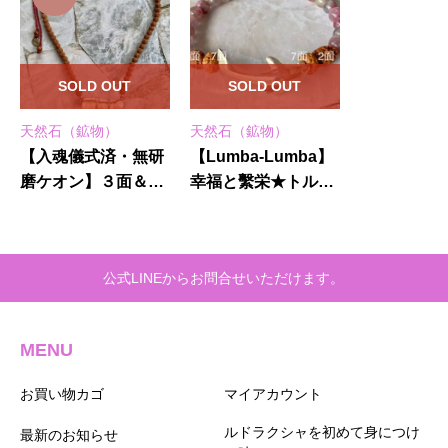
SOLD OUT
SOLD OUT
天然石（鉱物）
天然石（鉱物）
【入魂儀式済・無研
【Lumba-Lumba】
磨ケオン】３面＆5
幸福と繫栄★トルマ
面★紐ネックレス
リンブレスレット
(25-A)
公式LINEからお問合せいただけます。
MENU
お買い物カゴ
マイアカウント
ルドラクシャを初めて身につけ
最新のお知らせ