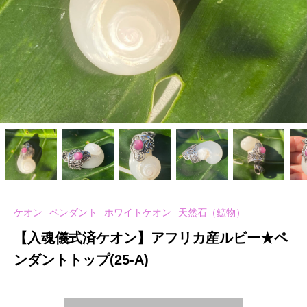
ケオン
ペンダント
ホワイトケオン
天然石（鉱物）
【入魂儀式済ケオン】アフリカ産ルビー★ペ
ンダントトップ(25-A)