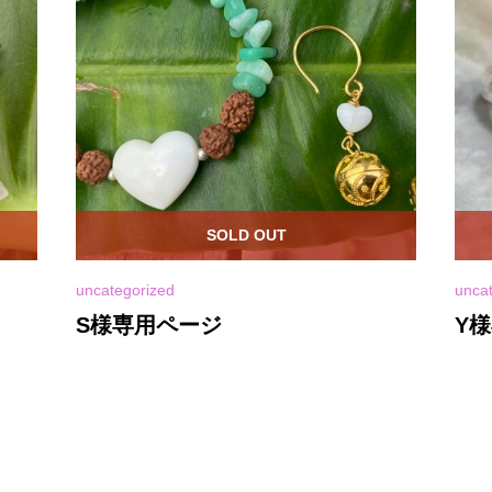
SOLD OUT
uncategorized
unca
S様専用ページ
Y