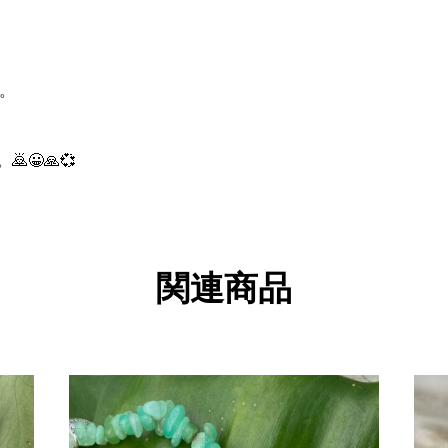
す。
😀🙏💞
関連商品