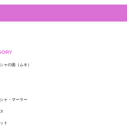
GORY
シャの面（ムキ）
シャ・マーラー
ス
ット