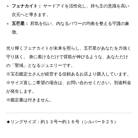
フェナカイト：
サードアイを活性化し、持ち主の意識を高い
次元へと導きます。
五芒星：
邪気を払い、内なるパワーの均衡を整える守護の象
徴。
光り輝くフェナカイトが未来を照らし、五芒星があなたを力強く
守り抜く。 身に着けるだけで背筋が伸びるような、あなただけ
の「聖域」となるジュエリーです。
※宝石鑑定士さんが経営する信頼あるお店より購入しています。
※サイズ直しご希望の場合は、お問い合わせください。別途料金
が発生します。
※鑑定書は付きません。
★リングサイズ：約１３号〜約１６号（シルバー９２５）