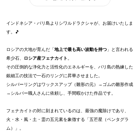
インドネシア・バリ島よりシワルドラクシャが、お届けいたしま
す。🎵
ロシアの大地が育んだ「
地上で最も高い波動を持つ
」と言われる
希少石、
ロシア産フェナカイト
。
その圧倒的な浄化力と活性化のエネルギーを、バリ島の熟練した
銀細工の技法で一石のリングに昇華させました。
シルバーリングはワックスアップ（雛形の元）→ゴムの雛形作成
→シルバー職人さんに依頼し、手間暇かけた作品です。
フェナカイトの対に刻まれているのは、最強の魔除けであり、
火・水・風・土・霊の五元素を象徴する「五芒星（ペンタグラ
ム）」。