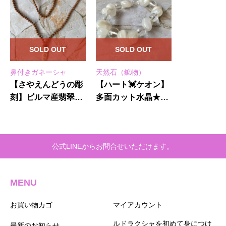
SOLD OUT
SOLD OUT
鼻付きガネーシャ
天然石（鉱物）
【さやえんどうの彫
【ハート💓ケオン】
刻】ビルマ産翡翠★
多面カット水晶★ブ
鼻付きガネーシャ10
レスレット
面★小粒108粒マー
ラー
公式LINEからお問合せいただけます。
MENU
お買い物カゴ
マイアカウント
ルドラクシャを初めて身につけ
最新のお知らせ