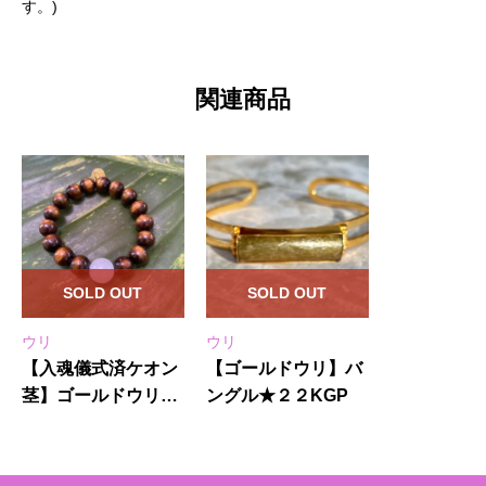
す。)
関連商品
SOLD OUT
SOLD OUT
ウリ
ウリ
【入魂儀式済ケオン
【ゴールドウリ】バ
茎】ゴールドウリ
ングル★２２KGP
（金珊瑚）★ブレス
レット