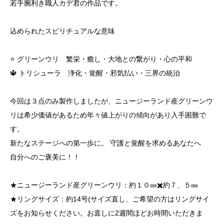
若手腕利き職人カデ君の作品です。
込められたスピリチュアルな意味
⭐️ グリーンウリ 繁栄・癒し・大地との繋がり・心の平和
🔱 トリシューラ 浄化・覚醒・邪気払い・三界の統治
今回は３点のみ製作しましたが、ニュージーランド産グリーンウ
リは希少価値があるため年々値上がりの傾向があり入手困難で
す。
新たなステージへの第一歩に。 守護と覚醒を求めるあなたへ
自分へのご褒美に！！
★ニュージーランド産グリーンウリ：約１０㎜✖️約７、５㎜
★リングサイズ：約14号(サイズ直し、ご希望の方はリングサイ
ズをお知らせください。お直しに2週間ほどお時間いただきま