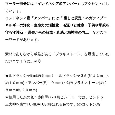
マーラー部分には「インドネシア産アンバー」
もアクセントにし
ています。
インドネシア産「アンバー」には「 癒しと安定・ネガティブエ
ネルギーの浄化・生命力の活性化・若返りと健康・子供や母親を
守る守護石・ 過去からの解放・直感と精神性の向上
」などのキ
ーワードがあります。
素朴でありながら威厳がある「プラキストーン」を堪能していた
だけますように。🙏😊
★ルドラクシャ5面(約６ｍｍ）・ルドラクシャ３面(約１１ｍｍ×
約１０ｍｍ)・アンバー(約１０ｍｍ)・勾玉プラキストーン(約２
８ｍｍ×約２０ｍｍ)
★使用した糸の色：赤白黒(バリ島ヒンドゥーでは、ヒンドゥー
三大神を表すTURIDATUと呼ばれる色です。)のコットン糸