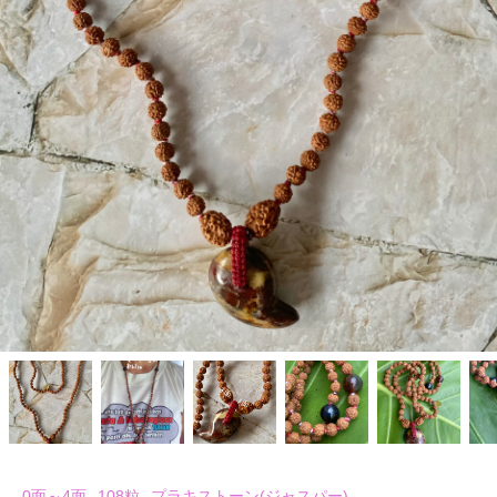
0面～4面
108粒
プラキストーン(ジャスパー)