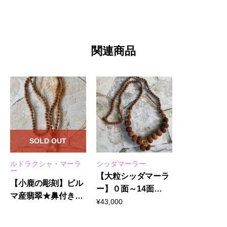
関連商品
SOLD OUT
ルドラクシャ・マーラ
シッダマーラー
ー
【大粒シッダマーラ
【小鹿の彫刻】ビル
ー】０面～14面
マ産翡翠★鼻付きガ
★Tridatu
¥
43,000
ネーシャ10面★小粒
108粒マーラー