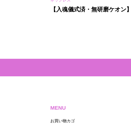
ネックレス
オールシトリン
【入魂儀式済・無研磨ケオン
面＆5面★紐ネックレス(25-B)
MENU
お買い物カゴ