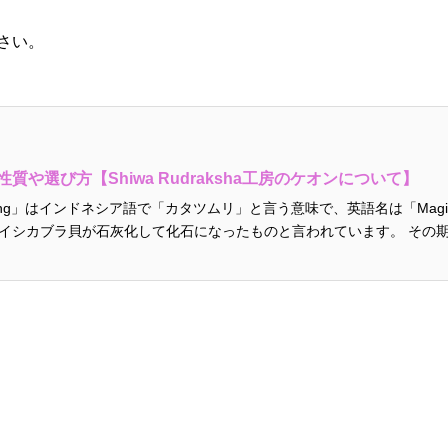
さい。
質や選び方【Shiwa Rudraksha工房のケオンについて】
ng」はインドネシア語で「カタツムリ」と言う意味で、英語名は「Magilus
イシカブラ貝が石灰化して化石になったものと言われています。 その期間
らわします。 イン...