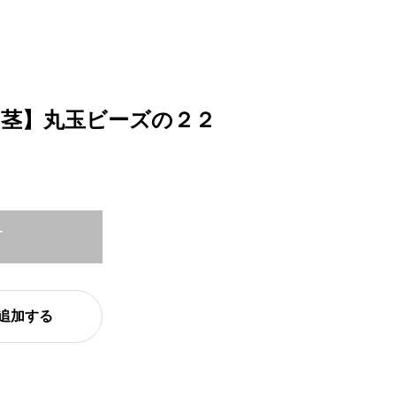
ン茎】丸玉ビーズの２２
T
追加する