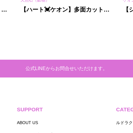
天然石（鉱物）
ケオ
】３
【ハート💓ケオン】多面カット水
【
晶★ブレスレット
融
公式LINEからお問合せいただけます。
SUPPORT
CATE
ABOUT US
ルドラク