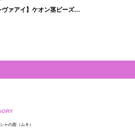
ン
天然石（鉱物）
シヴァアイ】ケオン茎ビーズと
【入魂儀式済
合★シルバー925ピアス
面＆5面★紐ネッ
GORY
シャの面（ムキ）