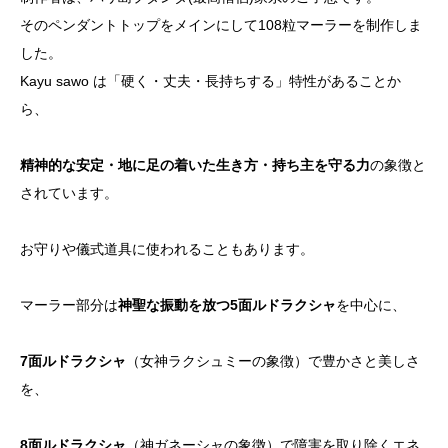
そのペンダントトップをメインにして108粒マーラーを制作しま
した。
Kayu sawo は「硬く・丈夫・長持ちする」特性があることか
ら、
精神的な安定・地に足の着いた生き方・持ち主を守る力
の象徴と
されています。
お守りや儀式道具に使われることもあります。
マーラー部分は
神聖な振動を放つ5面ルドラクシャ
を中心に、
7面ルドラクシャ
（女神ラクシュミーの象徴）で豊かさと美しさ
を、
8面ルドラクシャ
（神ガネーシャの象徴）で障害を取り除くエネ