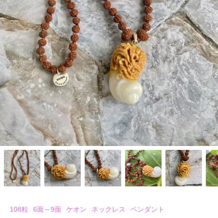
108粒
6面～9面
ケオン
ネックレス
ペンダント