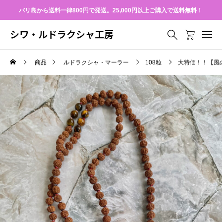
バリ島から送料一律800円で発送。25,000円以上ご購入で送料無料！
シワ・ルドラクシャ工房
商品
ルドラクシャ・マーラー
108粒
大特価！！【風