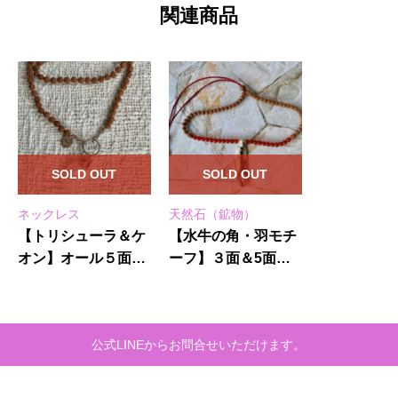
関連商品
SOLD OUT
SOLD OUT
ネックレス
天然石（鉱物）
【トリシューラ＆ケ
【水牛の角・羽モチ
オン】オール５面★
ーフ】３面＆5面★
ネックレス(24-C)
カーネリアン★紐ネ
ックレス
公式LINEからお問合せいただけます。