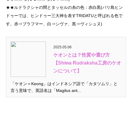
★★ルドラクシャの間とタッセルの糸の色：赤白黒(バリ島ヒン
ドゥーでは、ヒンドゥー三大神を表すTRIDATUと呼ばれる色で
す。赤⇒ブラフマー、白⇒シヴァ、黒⇒ヴィシュヌ)
2025.05.06
ケオンとは？性質や選び方
【Shiwa Rudraksha工房のケオ
ンについて】
「ケオン＝Keong」はインドネシア語で「カタツムリ」と
言う意味で、英語名は「Magilus ant...