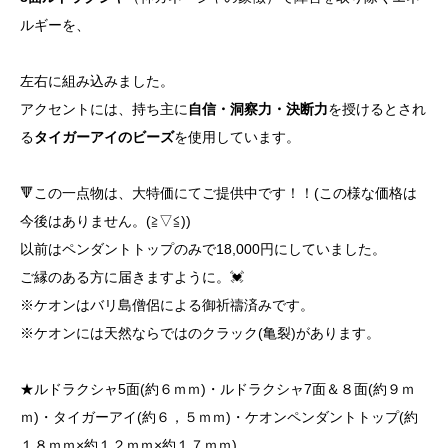
ルギーを、
左右に組み込みました。
アクセントには、持ち主に
自信・洞察力・決断力
を授けるとされ
る
タイガーアイのビーズ
を使用しています。
🔻この一点物は、大特価にてご提供中です！！(この様な価格は
今後はありません。(≧▽≦))
以前はペンダントトップのみで18,000円にしていました。
ご縁のある方に届きますように。💓
※ケオンはバリ島僧侶による御祈禱済みです。
※ケオンには天然ならではのクラック(亀裂)があります。
★ルドラクシャ5面(約６ｍｍ)・ルドラクシャ7面＆８面(約９ｍ
ｍ)・タイガーアイ(約６，５ｍｍ)・ケオンペンダントトップ(約
１８ｍｍ×約１２ｍｍ×約１７ｍｍ)