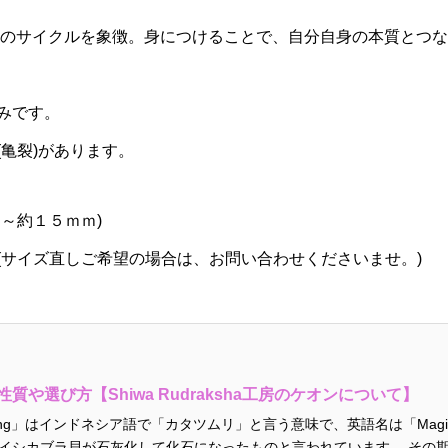
のサイクルを象徴。身につけることで、自分自身の本質とつな
みです。
亀裂)があります。
～約１５ｍｍ)
(サイズ直しご希望の場合は、お問い合わせくださいませ。)
質や選び方【Shiwa Rudraksha工房のケオンについて】
ng」はインドネシア語で「カタツムリ」と言う意味で、英語名は「Magilus
イシカブラ貝が石灰化して化石になったものと言われています。 その期間