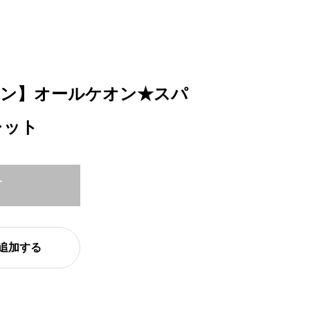
オン】オールケオン★スパ
レット
T
追加する