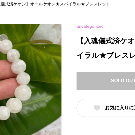
魂儀式済ケオン】オールケオン★スパイラル★ブレスレット
uncategorized
【入魂儀式済ケ
イラル★ブレス
SOLD OU
お気に入りに