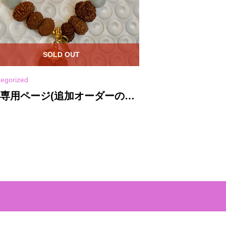
SOLD OUT
SO
tegorized
uncategorized
様専用ページ(追加オーダーのた
S様専用ページ
、送料引いてます)