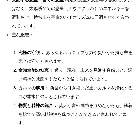
はなく、太陽系全ての惑星（ナヴァグラハ）のエネルギーを
調和させ、持ち主を宇宙のバイオリズムに同調させると言わ
れています。
主な恩恵：
究極の守護：
あらゆるネガティブな力や災いから持ち主を
完全に守るとされます。
全知全能の知恵：
過去・現在・未来を見通す直感力と、深
い精神的覚醒をもたらすと信じられています。
カルマの解消：
前世から引き継いだ重いカルマを浄化する
力が非常に強いとされています。
物質と精神の統合：
莫大な富や成功を収めながらも、執着
を捨てて高い精神性を保つことができると言われていま
す。