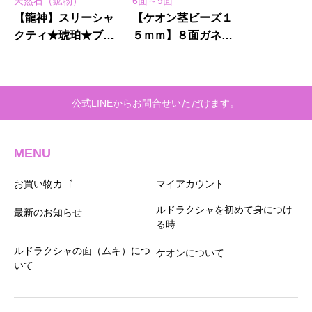
天然石（鉱物）
6面～9面
【龍神】スリーシャ
【ケオン茎ビーズ１
クティ★琥珀★ブレ
５ｍｍ】８面ガネー
スレット
シャ★マニカラン水
晶ネックレス(25-B)
公式LINEからお問合せいただけます。
MENU
お買い物カゴ
マイアカウント
ルドラクシャを初めて身につけ
最新のお知らせ
る時
ルドラクシャの面（ムキ）につ
ケオンについて
いて