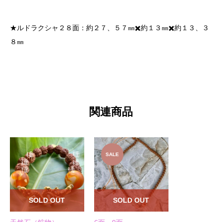
★ルドラクシャ２８面：約２７、５７㎜✖️約１３㎜✖️約１３、３
８㎜
関連商品
SALE
SOLD OUT
SOLD OUT